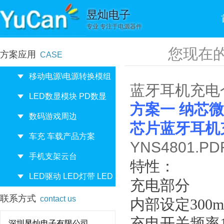
昱灿电子
专业 专注于电源器件
您现在
方案应用
CASE
移动电源\电源转换模组
蓝牙耳机充电
LED数显模块 PD数显
方案一 纳芯微
数码游戏周边
芯片蓝牙耳机
车充 车载产品方案
YNS4801.P
手机支架云台
特性：
LED驱动 LED灯带 LED
充电部分
点光源
联系方式
contact us
内部设定300
充电开关频率1
深圳昱灿电子有限公司